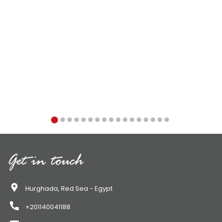
Get in touch
Hurghada, Red Sea - Egypt
+201140041188